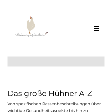
Zum
Inhalt
springen
Toggl
Navig
Home
Über Mich
+++
Wissen
Das große Hühner A-Z
Von spezifischen Rassenbeschreibungen über
wichtige Gesundheitsaspekte bis hin zu