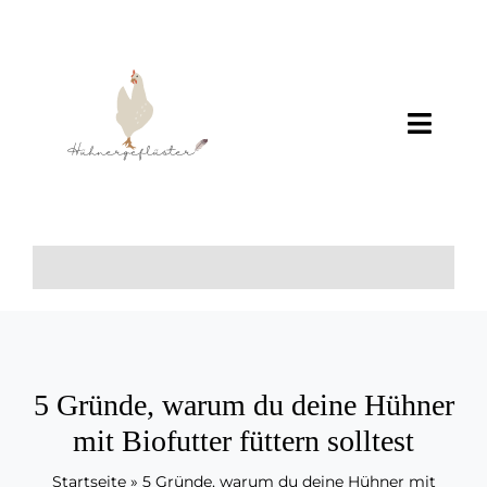
Zum
Inhalt
springen
Toggl
Navig
Home
Über Mich
+++
Wissen
5 Gründe, warum du deine Hühner
mit Biofutter füttern solltest
Startseite
»
5 Gründe, warum du deine Hühner mit