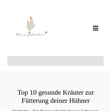
Zum
Inhalt
springen
Toggl
Navig
Home
Über Mich
+++
Wissen
Top 10 gesunde Kräuter zur
Fütterung deiner Hühner