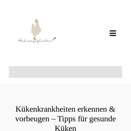
Zum
Inhalt
springen
Toggl
Navig
Home
Über Mich
+++
Wissen
Kükenkrankheiten erkennen &
vorbeugen – Tipps für gesunde
Küken