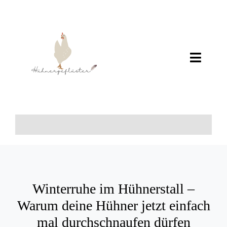
Zum
Inhalt
springen
Toggl
Navig
Home
Über Mich
+++
Wissen
Winterruhe im Hühnerstall –
Warum deine Hühner jetzt einfach
mal durchschnaufen dürfen